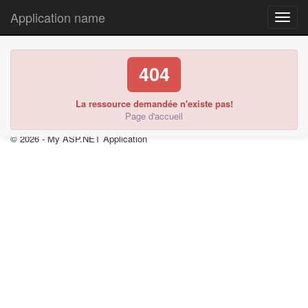
Application name
Source
404
La ressource demandée n'existe pas!
Page d'accueil
© 2026 - My ASP.NET Application